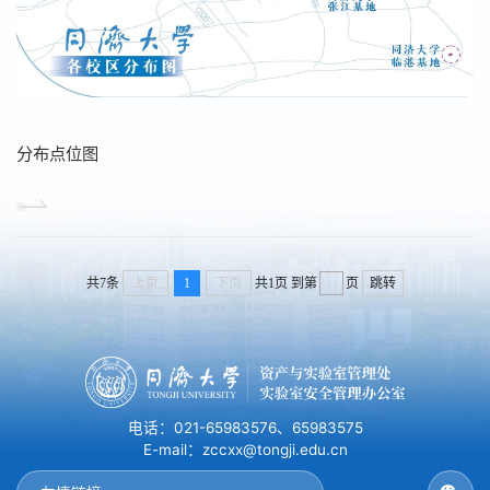
分布点位图
共7条
上页
1
下页
共1页
到第
页
跳转
电话：021-65983576、65983575
E-mail：zccxx@tongji.edu.cn