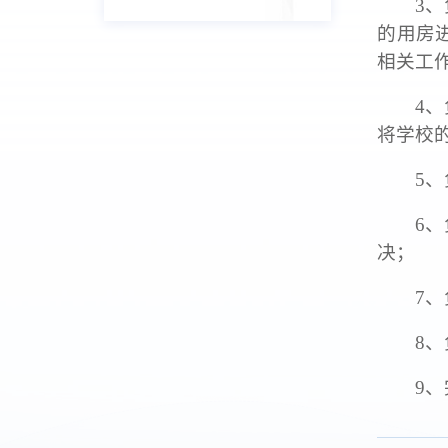
3
的用房
相关工
4
将学校
5
6
决；
7
8
9